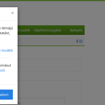
×
i témájú
a
Szaktanácsadók
Gépfelülvizsgálat
Belépés
tatást,
s tovább
domásul
ozó
Keresés
gadom