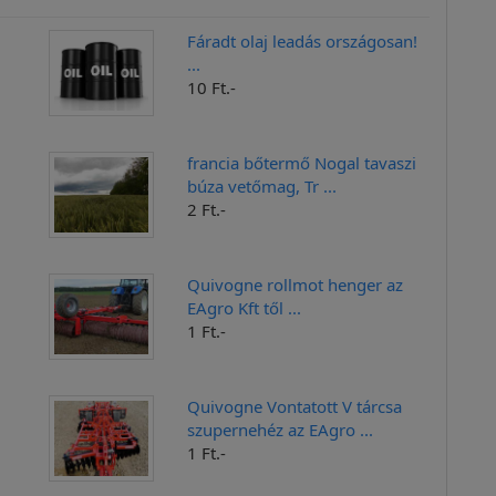
Fáradt olaj leadás országosan!
...
10 Ft.-
francia bőtermő Nogal tavaszi
búza vetőmag, Tr ...
2 Ft.-
Quivogne rollmot henger az
EAgro Kft től ...
1 Ft.-
Quivogne Vontatott V tárcsa
szupernehéz az EAgro ...
1 Ft.-