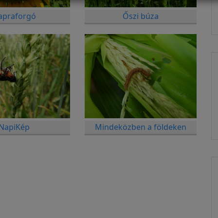
apraforgó
Őszi búza
NapiKép
Mindeközben a földeken