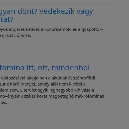
gyan dönt? Védekezik vagy
tat?
ályos időjárás kedvez a kukoricamoly és a gyapottok-
 gradációjának.
omina itt, ott, mindenhol
 változásával alapjaiban alakulnak át szántóföldi
unk körülményei, amely alól nem kivétel a
em sem. E terület egyik legnagyobb kihívása a
i növényeink széles körét megbetegítő makrofominás
dés.