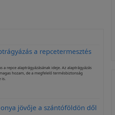
ptrágyázás a repcetermesztés
s a repce alaptrágyázásának ideje. Az alaptrágyázás
magas hozam, de a megfelelő termésbiztonság
 is.
onya jövője a szántóföldön dől