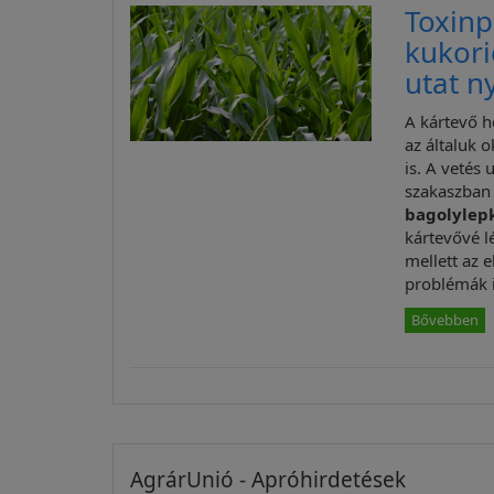
Toxin
kukori
utat n
A kártevő h
az általuk 
is. A vetés
szakaszban
bagolylep
kártevővé l
mellett az 
problémák 
Bővebben
AgrárUnió - Apróhirdetések