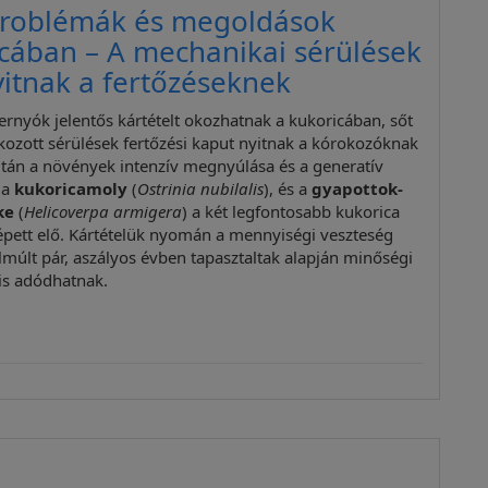
problémák és megoldások
cában – A mechanikai sérülések
yitnak a fertőzéseknek
ernyók jelentős kártételt okozhatnak a kukoricában, sőt
okozott sérülések fertőzési kaput nyitnak a kórokozóknak
 után a növények intenzív megnyúlása és a generatív
 a
kukoricamoly
(
Ostrinia nubilalis
), és a
gyapottok-
ke
(
Helicoverpa armigera
) a két legfontosabb kukorica
épett elő. Kártételük nyomán a mennyiségi veszteség
elmúlt pár, aszályos évben tapasztaltak alapján minőségi
is adódhatnak.