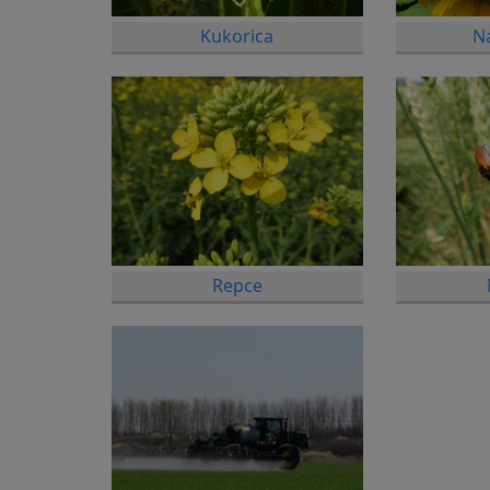
Kukorica
N
Repce