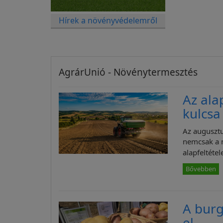
Hírek a növényvédelemről
AgrárUnió - Növénytermesztés
Az ala
kulcsa
Az augusztu
nemcsak a 
alapfeltétele
Bővebben
A burg
el