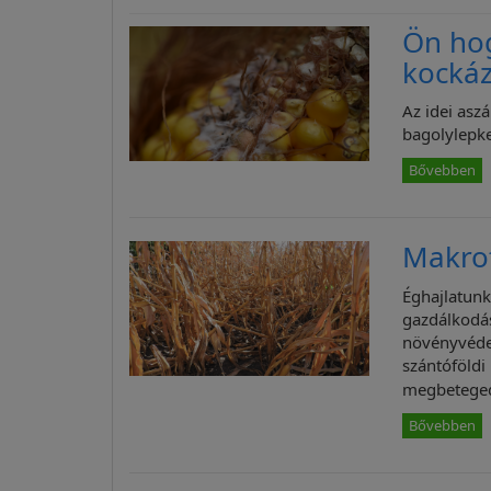
Ön ho
kockáz
Az idei asz
bagolylepke
Bővebben
Makrof
Éghajlatunk
gazdálkodás
növényvédel
szántóföld
megbetege
Bővebben