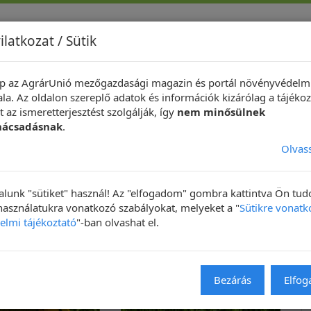
ilatkozat / Sütik
p az AgrárUnió mezőgazdasági magazin és portál növényvédelm
indeközben ...
Hírek
Növényvédelmi Fotópályázat
Technik
la. Az oldalon szereplő adatok és információk kizárólag a tájékoz
 az ismeretterjesztést szolgálják, így
nem minősülnek
nácsadásnak
.
Olvas
lunk "sütiket" használ! Az "elfogadom" gombra kattintva Ön tu
 használatukra vonatkozó szabályokat, melyeket a "
Sütikre vonatk
elmi tájékoztató
"-ban olvashat el.
Bezárás
Elfo