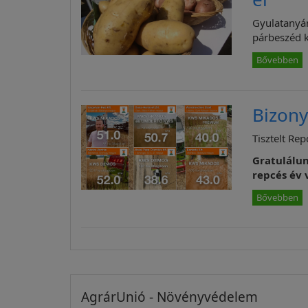
Gyulatanyán
párbeszéd k
Bővebben
Bizony
Tisztelt Re
Gratulálun
repcés év 
Bővebben
AgrárUnió - Növényvédelem