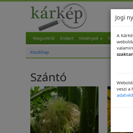
Jogi ny
A KárKé
Magunkról
Kiskert
Növények
NapiKép
M
webolda
valamint
Kezdőlap
szakta
Szántó
Webolda
veszi a
adatvéd