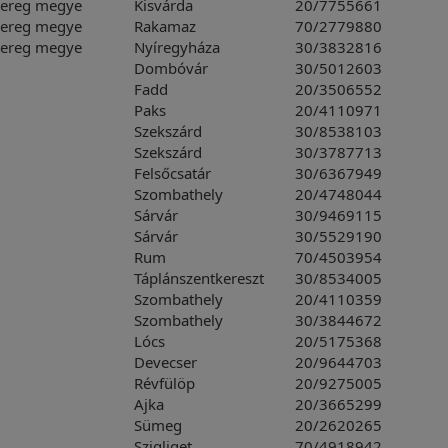
Bereg megye
Kisvárda
20/7755661
Bereg megye
Rakamaz
70/2779880
Bereg megye
Nyíregyháza
30/3832816
Dombóvár
30/5012603
Fadd
20/3506552
Paks
20/4110971
Szekszárd
30/8538103
Szekszárd
30/3787713
Felsőcsatár
30/6367949
Szombathely
20/4748044
Sárvár
30/9469115
Sárvár
30/5529190
Rum
70/4503954
Táplánszentkereszt
30/8534005
Szombathely
20/4110359
Szombathely
30/3844672
Lócs
20/5175368
Devecser
20/9644703
Révfülöp
20/9275005
Ajka
20/3665299
Sümeg
20/2620265
Szigliget
70/4918942