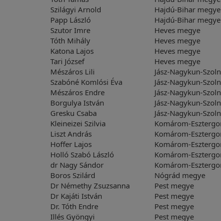
Szilágyi Arnold
Hajdú-Bihar megye
Papp László
Hajdú-Bihar megye
Szutor Imre
Heves megye
Tóth Mihály
Heves megye
Katona Lajos
Heves megye
Tari József
Heves megye
Mészáros Lili
Jász-Nagykun-Szol
Szabóné Komlósi Éva
Jász-Nagykun-Szol
Mészáros Endre
Jász-Nagykun-Szol
Borgulya István
Jász-Nagykun-Szol
Gresku Csaba
Jász-Nagykun-Szol
Kleineizei Szilvia
Komárom-Eszterg
Liszt András
Komárom-Eszterg
Hoffer Lajos
Komárom-Eszterg
Holló Szabó László
Komárom-Eszterg
dr Nagy Sándor
Komárom-Eszterg
Boros Szilárd
Nógrád megye
Dr Némethy Zsuzsanna
Pest megye
Dr Kajáti István
Pest megye
Dr. Tóth Endre
Pest megye
Illés Gyöngyi
Pest megye