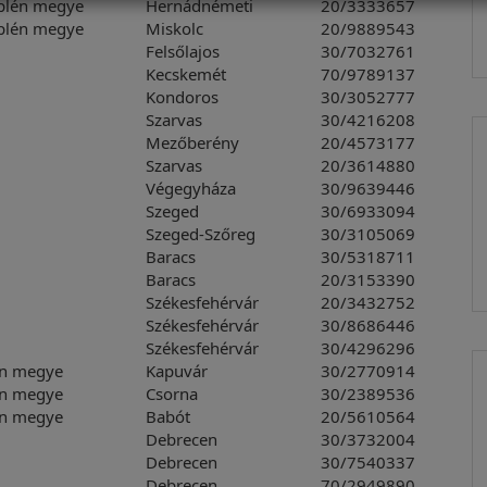
plén megye
Hernádnémeti
20/3333657
plén megye
Miskolc
20/9889543
e
Felsőlajos
30/7032761
e
Kecskemét
70/9789137
Kondoros
30/3052777
Szarvas
30/4216208
Mezőberény
20/4573177
Szarvas
20/3614880
Végegyháza
30/9639446
Szeged
30/6933094
Szeged-Szőreg
30/3105069
Baracs
30/5318711
Baracs
20/3153390
Székesfehérvár
20/3432752
Székesfehérvár
30/8686446
Székesfehérvár
30/4296296
n megye
Kapuvár
30/2770914
n megye
Csorna
30/2389536
n megye
Babót
20/5610564
Debrecen
30/3732004
Debrecen
30/7540337
Debrecen
70/2949890