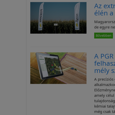
Az ext
élén 
Magyarorsz
de egyre n
Bővebben
A PGR 
felhas
mély 
A precíziós
alkalmazkod
Előzménynek
amely célul
tulajdonság
kémiai tala
még csak t