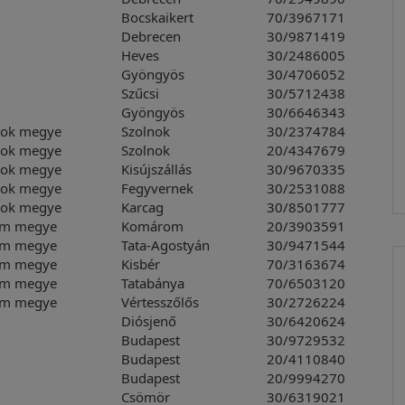
Bocskaikert
70/3967171
Debrecen
30/9871419
Heves
30/2486005
Gyöngyös
30/4706052
Szűcsi
30/5712438
Gyöngyös
30/6646343
nok megye
Szolnok
30/2374784
nok megye
Szolnok
20/4347679
nok megye
Kisújszállás
30/9670335
nok megye
Fegyvernek
30/2531088
nok megye
Karcag
30/8501777
om megye
Komárom
20/3903591
om megye
Tata-Agostyán
30/9471544
om megye
Kisbér
70/3163674
om megye
Tatabánya
70/6503120
om megye
Vértesszőlős
30/2726224
Diósjenő
30/6420624
Budapest
30/9729532
Budapest
20/4110840
Budapest
20/9994270
Csömör
30/6319021