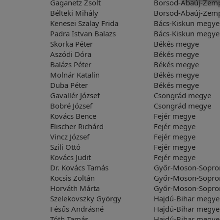
Gaganetz Zsolt
Borsod-Abaúj-Zem
Bélteki Mihály
Borsod-Abaúj-Zem
Kenesei Szalay Frida
Bács-Kiskun megy
Padra Istvan Balazs
Bács-Kiskun megy
Skorka Péter
Békés megye
Aszódi Dóra
Békés megye
Balázs Péter
Békés megye
Molnár Katalin
Békés megye
Duba Péter
Békés megye
Gavallér József
Csongrád megye
Bobré József
Csongrád megye
Kovács Bence
Fejér megye
Elischer Richárd
Fejér megye
Vincz József
Fejér megye
Szili Ottó
Fejér megye
Kovács Judit
Fejér megye
Dr. Kovács Tamás
Győr-Moson-Sopro
Kocsis Zoltán
Győr-Moson-Sopro
Horváth Márta
Győr-Moson-Sopro
Szelekovszky György
Hajdú-Bihar megye
Fésűs Andrásné
Hajdú-Bihar megye
Tóth Tamás
Hajdú-Bihar megye