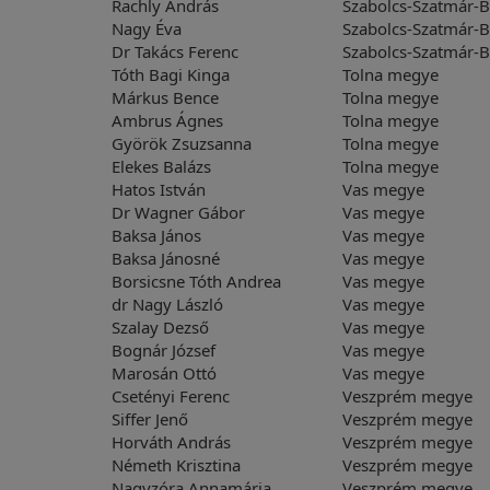
Rachly András
Szabolcs-Szatmár-
Nagy Éva
Szabolcs-Szatmár-
Dr Takács Ferenc
Szabolcs-Szatmár-
Tóth Bagi Kinga
Tolna megye
Márkus Bence
Tolna megye
Ambrus Ágnes
Tolna megye
Györök Zsuzsanna
Tolna megye
Elekes Balázs
Tolna megye
Hatos István
Vas megye
Dr Wagner Gábor
Vas megye
Baksa János
Vas megye
Baksa Jánosné
Vas megye
Borsicsne Tóth Andrea
Vas megye
dr Nagy László
Vas megye
Szalay Dezső
Vas megye
Bognár József
Vas megye
Marosán Ottó
Vas megye
Csetényi Ferenc
Veszprém megye
Siffer Jenő
Veszprém megye
Horváth András
Veszprém megye
Németh Krisztina
Veszprém megye
Nagyzóra Annamária
Veszprém megye