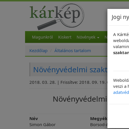
Jogi ny
A KárKé
Magunkról
Kiskert
Növények
NapiKép
M
webolda
valamint
Kezdőlap
Általános tartalom
szakta
Növényvédelmi szaktanác
Webolda
2018. 03. 28. | Frissítve: 2018. 09. 19. 08:02
veszi a
adatvéd
Növényvédelmi szakt
fel
Név
Megyék
Simon Gábor
Borsod-Abaúj-Zem