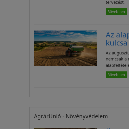
tervezést.
Bővebben
Az ala
kulcsa
Az augusztu
nemcsak a 
alapfeltétele
Bővebben
AgrárUnió - Növényvédelem