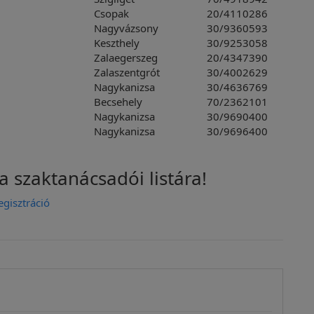
Csopak
20/4110286
Nagyvázsony
30/9360593
Keszthely
30/9253058
Zalaegerszeg
20/4347390
Zalaszentgrót
30/4002629
Nagykanizsa
30/4636769
Becsehely
70/2362101
Nagykanizsa
30/9690400
Nagykanizsa
30/9696400
a szaktanácsadói listára!
egisztráció