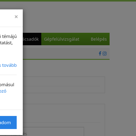
×
i témájú
a
Szaktanácsadók
Gépfelülvizsgálat
Belépés
tatást,
s tovább
domásul
ozó
Keresés
gadom