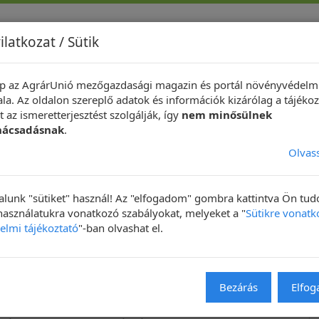
ilatkozat / Sütik
p az AgrárUnió mezőgazdasági magazin és portál növényvédelm
indeközben ...
Hírek
Növényvédelmi Fotópályázat
Technik
la. Az oldalon szereplő adatok és információk kizárólag a tájékoz
 az ismeretterjesztést szolgálják, így
nem minősülnek
nácsadásnak
.
Olvas
sadók
lunk "sütiket" használ! Az "elfogadom" gombra kattintva Ön tu
 használatukra vonatkozó szabályokat, melyeket a "
Sütikre vonatk
elmi tájékoztató
"-ban olvashat el.
anácsadók megyék szerinti
bontásban
Bezárás
Elfo
Város
Tel
plén megye
Tard
30/4693577