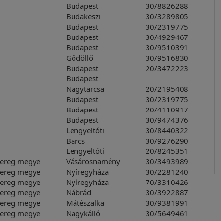
Budapest
30/8826288
Budakeszi
30/3289805
Budapest
30/2319775
Budapest
30/4929467
Budapest
30/9510391
Gödöllő
30/9516830
Budapest
20/3472223
Budapest
Nagytarcsa
20/2195408
Budapest
30/2319775
Budapest
20/4110917
Budapest
30/9474376
Lengyeltóti
30/8440322
Barcs
30/9276290
Lengyeltóti
20/8245351
Bereg megye
Vásárosnamény
30/3493989
Bereg megye
Nyíregyháza
30/2281240
Bereg megye
Nyíregyháza
70/3310426
Bereg megye
Nábrád
30/3922887
Bereg megye
Mátészalka
30/9381991
Bereg megye
Nagykálló
30/5649461