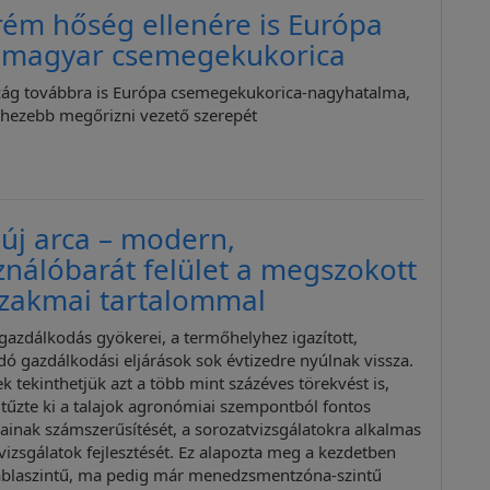
rém hőség ellenére is Európa
a magyar csemegekukorica
ág továbbra is Európa csemegekukorica-nagyhatalma,
ehezebb megőrizni vezető szerepét
új arca – modern,
ználóbarát felület a megszokott
szakmai tartalommal
 gazdálkodás gyökerei, a termőhelyhez igazított,
ó gazdálkodási eljárások sok évtizedre nyúlnak vissza.
 tekinthetjük azt a több mint százéves törekvést is,
 tűzte ki a talajok agronómiai szempontból fontos
ainak számszerűsítését, a sorozatvizsgálatokra alkalmas
jvizsgálatok fejlesztését. Ez alapozta meg a kezdetben
áblaszintű, ma pedig már menedzsmentzóna-szintű