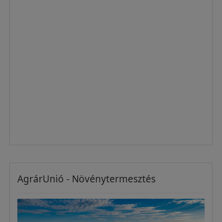
AgrárUnió - Növénytermesztés