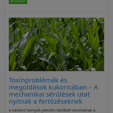
Bővebben
Toxinproblémák és
megoldások kukoricában – A
mechanikai sérülések utat
nyitnak a fertőzéseknek
A kártevő hernyók jelentős kártételt okozhatnak a