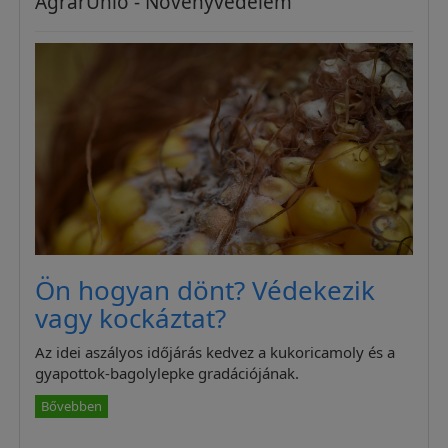
AgrárUnió - Növényvédelem
Ön hogyan dönt? Védekezik
vagy kockáztat?
Az idei aszályos időjárás kedvez a kukoricamoly és a
gyapottok-bagolylepke gradációjának.
Bővebben