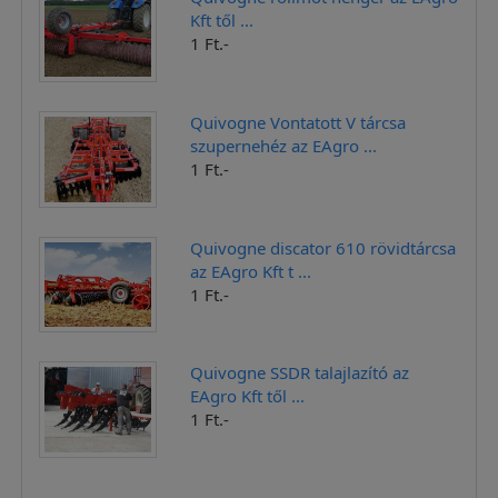
Kft től ...
1 Ft.-
Quivogne Vontatott V tárcsa
szupernehéz az EAgro ...
1 Ft.-
Quivogne discator 610 rövidtárcsa
az EAgro Kft t ...
1 Ft.-
Quivogne SSDR talajlazító az
EAgro Kft től ...
1 Ft.-