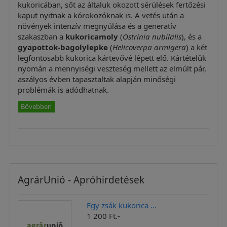
kukoricában, sőt az általuk okozott sérülések fertőzési
kaput nyitnak a kórokozóknak is. A vetés után a
növények intenzív megnyúlása és a generatív
szakaszban a
kukoricamoly
(
Ostrinia nubilalis
), és a
gyapottok-bagolylepke
(
Helicoverpa armigera
) a két
legfontosabb kukorica kártevővé lépett elő. Kártételük
nyomán a mennyiségi veszteség mellett az elmúlt pár,
aszályos évben tapasztaltak alapján minőségi
problémák is adódhatnak.
Bővebben
AgrárUnió - Apróhirdetések
Egy zsák kukorica ...
1 200 Ft.-