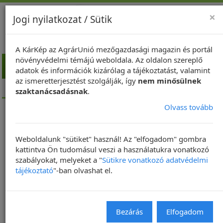
×
Jogi nyilatkozat / Sütik
A KárKép az AgrárUnió mezőgazdasági magazin és portál
növényvédelmi témájú weboldala. Az oldalon szereplő
Toggl
adatok és információk kizárólag a tájékoztatást, valamint
navig
az ismeretterjesztést szolgálják, így
nem minősülnek
Kezdőlap
Hírek a növényvédelemről
szaktanácsadásnak
.
Olvass tovább
Hírek 2022.07.18. Eddig és ne
tovább? A növényvédelemben
Weboldalunk "sütiket" használ! Az "elfogadom" gombra
használt hatóanyagok
kattintva Ön tudomásul veszi a használatukra vonatkozó
kivonásáról.
szabályokat, melyeket a "
Sütikre vonatkozó adatvédelmi
tájékoztató
"-ban olvashat el.
Bezárás
Elfogadom