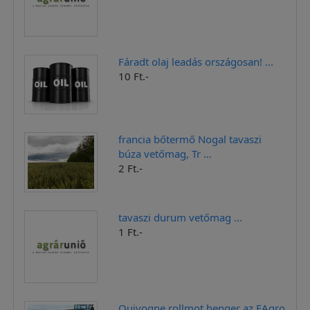
Fáradt olaj leadás országosan! ...
10 Ft.-
francia bőtermő Nogal tavaszi
búza vetőmag, Tr ...
2 Ft.-
tavaszi durum vetőmag ...
1 Ft.-
Quivogne rollmot henger az EAgro