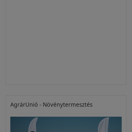
AgrárUnió - Növénytermesztés