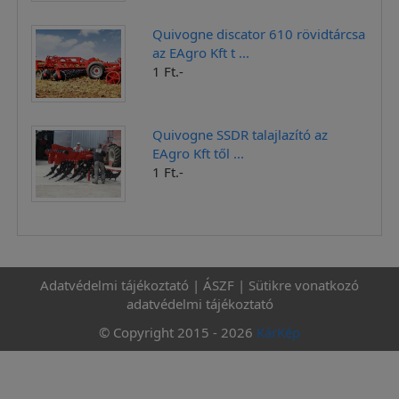
Quivogne discator 610 rövidtárcsa
az EAgro Kft t ...
1 Ft.-
Quivogne SSDR talajlazító az
EAgro Kft től ...
1 Ft.-
Adatvédelmi tájékoztató
|
ÁSZF
|
Sütikre vonatkozó
adatvédelmi tájékoztató
© Copyright 2015 - 2026
KárKép