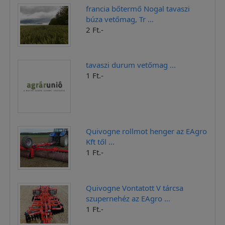
francia bőtermő Nogal tavaszi
búza vetőmag, Tr ...
2 Ft.-
tavaszi durum vetőmag ...
1 Ft.-
Quivogne rollmot henger az EAgro
Kft től ...
1 Ft.-
Quivogne Vontatott V tárcsa
szupernehéz az EAgro ...
1 Ft.-