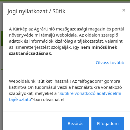
×
Jogi nyilatkozat / Sütik
A KárKép az AgrárUnió mezőgazdasági magazin és portál
növényvédelmi témájú weboldala. Az oldalon szereplő
Toggl
adatok és információk kizárólag a tájékoztatást, valamint
navig
az ismeretterjesztést szolgálják, így
nem minősülnek
Kezdőlap
Kukorica
A kukorica rovarkártevői
szaktanácsadásnak
.
A cső és a zöld növényi részek kártevői
Olvass tovább
Kétfoltos takácsatka (Tetranychus urticae)
Weboldalunk "sütiket" használ! Az "elfogadom" gombra
kattintva Ön tudomásul veszi a használatukra vonatkozó
szabályokat, melyeket a "
Sütikre vonatkozó adatvédelmi
tájékoztató
"-ban olvashat el.
Bezárás
Elfogadom