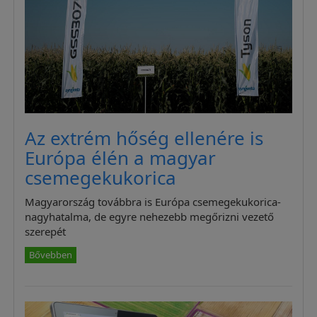
Az extrém hőség ellenére is
Európa élén a magyar
csemegekukorica
Magyarország továbbra is Európa csemegekukorica-
nagyhatalma, de egyre nehezebb megőrizni vezető
szerepét
Bővebben