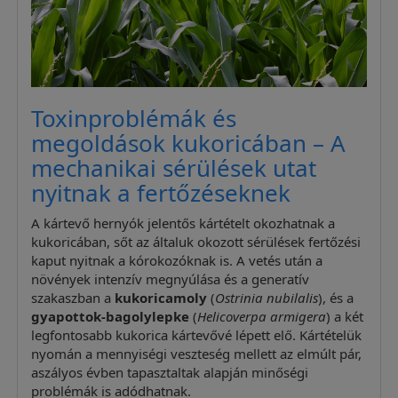
Toxinproblémák és
megoldások kukoricában – A
mechanikai sérülések utat
nyitnak a fertőzéseknek
A kártevő hernyók jelentős kártételt okozhatnak a
kukoricában, sőt az általuk okozott sérülések fertőzési
kaput nyitnak a kórokozóknak is. A vetés után a
növények intenzív megnyúlása és a generatív
szakaszban a
kukoricamoly
(
Ostrinia nubilalis
), és a
gyapottok-bagolylepke
(
Helicoverpa armigera
) a két
legfontosabb kukorica kártevővé lépett elő. Kártételük
nyomán a mennyiségi veszteség mellett az elmúlt pár,
aszályos évben tapasztaltak alapján minőségi
problémák is adódhatnak.