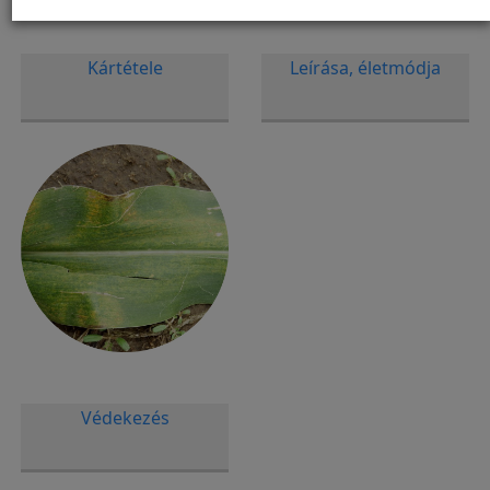
Kártétele
Leírása, életmódja
Védekezés