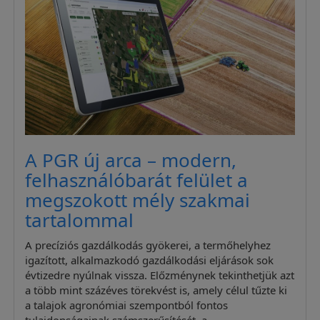
A PGR új arca – modern,
felhasználóbarát felület a
megszokott mély szakmai
tartalommal
A precíziós gazdálkodás gyökerei, a termőhelyhez
igazított, alkalmazkodó gazdálkodási eljárások sok
évtizedre nyúlnak vissza. Előzménynek tekinthetjük azt
a több mint százéves törekvést is, amely célul tűzte ki
a talajok agronómiai szempontból fontos
tulajdonságainak számszerűsítését, a