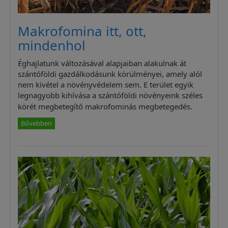
Makrofomina itt, ott,
mindenhol
Éghajlatunk változásával alapjaiban alakulnak át
szántóföldi gazdálkodásunk körülményei, amely alól
nem kivétel a növényvédelem sem. E terület egyik
legnagyobb kihívása a szántóföldi növényeink széles
körét megbetegítő makrofominás megbetegedés.
Bővebben