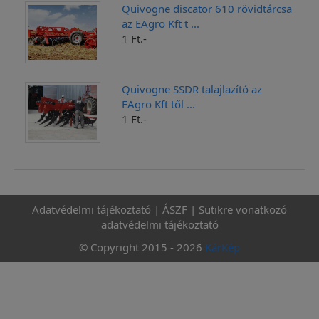
Quivogne discator 610 rövidtárcsa
az EAgro Kft t ...
1 Ft.-
Quivogne SSDR talajlazító az
EAgro Kft től ...
1 Ft.-
Adatvédelmi tájékoztató
|
ÁSZF
|
Sütikre vonatkozó
adatvédelmi tájékoztató
© Copyright 2015 - 2026
KárKép