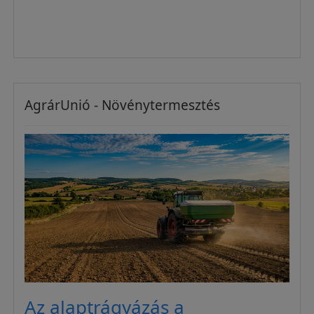
AgrárUnió - Növénytermesztés
Az alaptrágyázás a