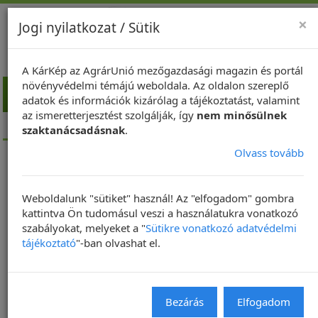
×
Jogi nyilatkozat / Sütik
A KárKép az AgrárUnió mezőgazdasági magazin és portál
növényvédelmi témájú weboldala. Az oldalon szereplő
Toggl
adatok és információk kizárólag a tájékoztatást, valamint
navig
az ismeretterjesztést szolgálják, így
nem minősülnek
Kezdőlap
NapiKép
szaktanácsadásnak
.
Olvass tovább
NapiKép 2020.03.21.
Weboldalunk "sütiket" használ! Az "elfogadom" gombra
2020. 03. 21. | Frissítve: 2020. 04. 15. 18:15
kattintva Ön tudomásul veszi a használatukra vonatkozó
szabályokat, melyeket a "
Sütikre vonatkozó adatvédelmi
NAPIKÉP
tájékoztató
"-ban olvashat el.
Bezárás
Elfogadom