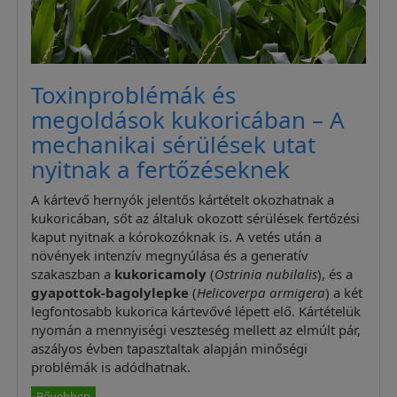
Toxinproblémák és
megoldások kukoricában – A
mechanikai sérülések utat
nyitnak a fertőzéseknek
A kártevő hernyók jelentős kártételt okozhatnak a
kukoricában, sőt az általuk okozott sérülések fertőzési
kaput nyitnak a kórokozóknak is. A vetés után a
növények intenzív megnyúlása és a generatív
szakaszban a
kukoricamoly
(
Ostrinia nubilalis
), és a
gyapottok-bagolylepke
(
Helicoverpa armigera
) a két
legfontosabb kukorica kártevővé lépett elő. Kártételük
nyomán a mennyiségi veszteség mellett az elmúlt pár,
aszályos évben tapasztaltak alapján minőségi
problémák is adódhatnak.
Bővebben