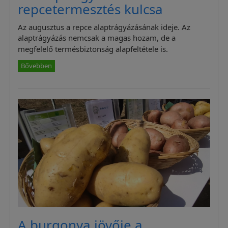
repcetermesztés kulcsa
Az augusztus a repce alaptrágyázásának ideje. Az
alaptrágyázás nemcsak a magas hozam, de a
megfelelő termésbiztonság alapfeltétele is.
Bővebben
A burgonya jövője a