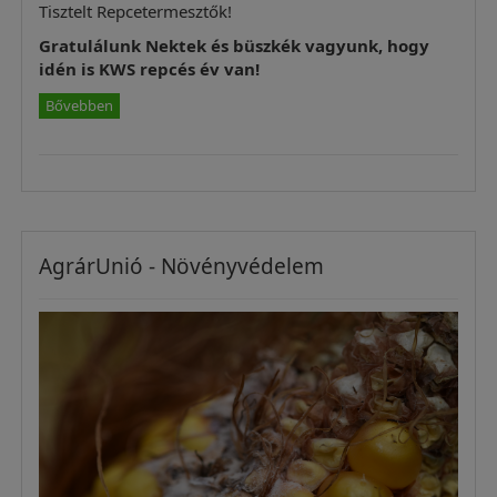
Tisztelt Repcetermesztők!
Gratulálunk Nektek és büszkék vagyunk, hogy
idén is KWS repcés év van!
Bővebben
AgrárUnió - Növényvédelem